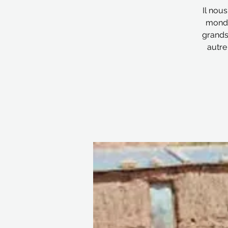
Il nou
monde
grands
autre