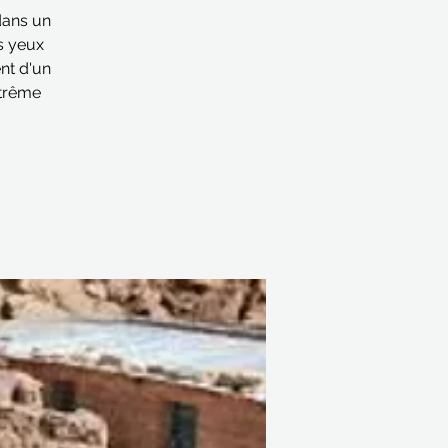
dans un
s yeux
nt d'un
xtrême