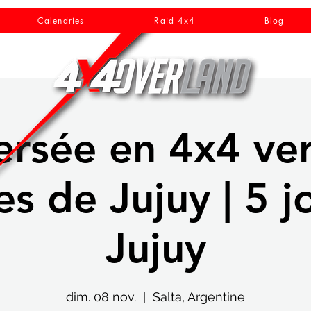
Calendries
Raid 4x4
Blog
ersée en 4x4 ver
s de Jujuy | 5 jo
Jujuy
dim. 08 nov.
  |  
Salta, Argentine