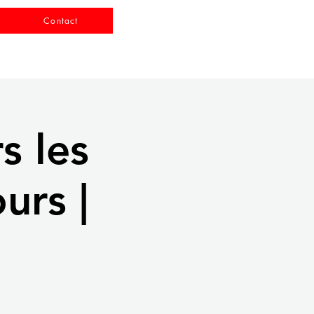
Contact
s les
urs |