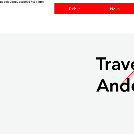
google95ed2bccb6017c3a.html
Début
Nous
Trav
Ande