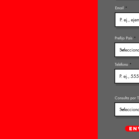
Email
Prefijo País
Teléfono
Consulta por T
EN