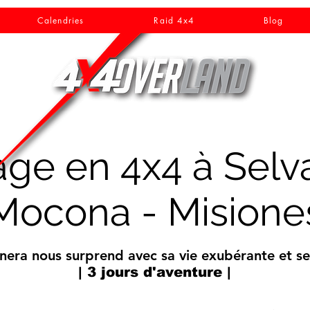
Calendries
Raid 4x4
Blog
ge en 4x4 à Selv
Mocona - Misione
ionera nous surprend avec sa vie exubérante et 
| 3 jours d'aventure |