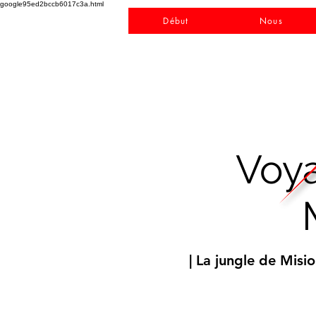
google95ed2bccb6017c3a.html
Début
Nous
Voya
| La jungle de Mis