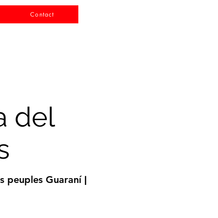
Contact
a del
s
ses peuples Guaraní
|