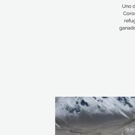
Uno d
Coron
refu
ganado