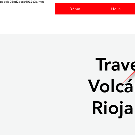
google95ed2bccb6017c3a.html
Début
Nous
Trav
Volcá
Rioja