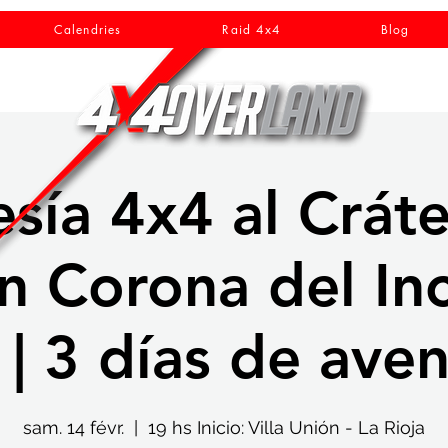
Calendries
Raid 4x4
Blog
esía 4x4 al Cráte
n Corona del Inc
 | 3 días de aven
sam. 14 févr.
  |  
19 hs Inicio: Villa Unión - La Rioja