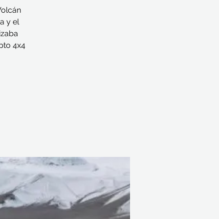
Volcán
a y el
izaba
pto 4x4