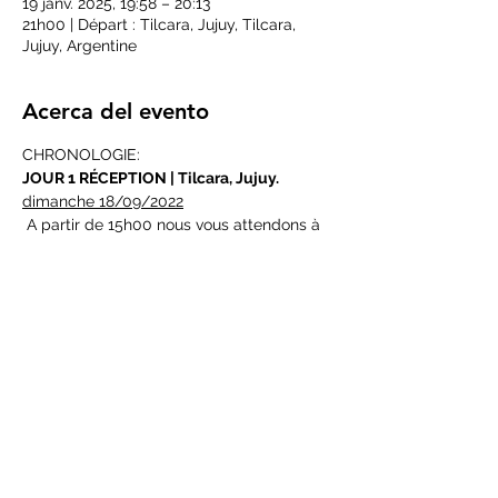
19 janv. 2025, 19:58 – 20:13
21h00 | Départ : Tilcara, Jujuy, Tilcara,
Jujuy, Argentine
Acerca del evento
CHRONOLOGIE:
JOUR 1 RÉCEPTION | Tilcara, Jujuy.
dimanche 18/09/2022
 A partir de 15h00 nous vous attendons à 
l'hôtel. Soirée libre
 21h dîner et nuit.
JOUR 2 | Tilcara - Santa Ana
LEER MÁS >
Compartir este evento