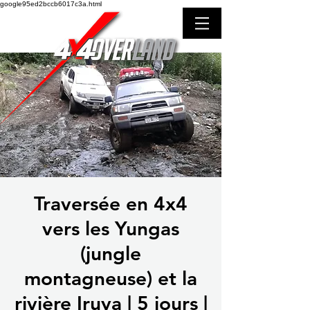
google95ed2bccb6017c3a.html
Traversée en 4x4
vers les Yungas
(jungle
montagneuse) et la
rivière Iruya | 5 jours |