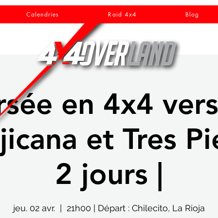
Calendries
Raid 4x4
Blog
rsée en 4x4 ver
icana et Tres Pi
2 jours |
jeu. 02 avr.
  |  
21h00 | Départ : Chilecito, La Rioja