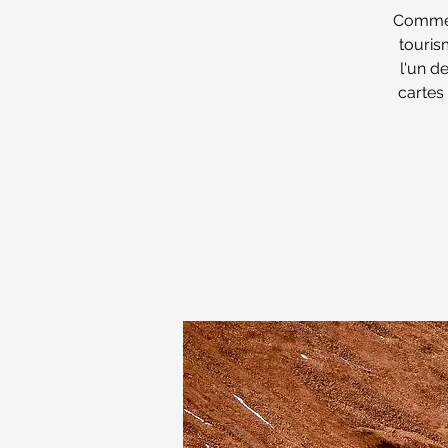
Comme d
touris
l'un d
cartes 