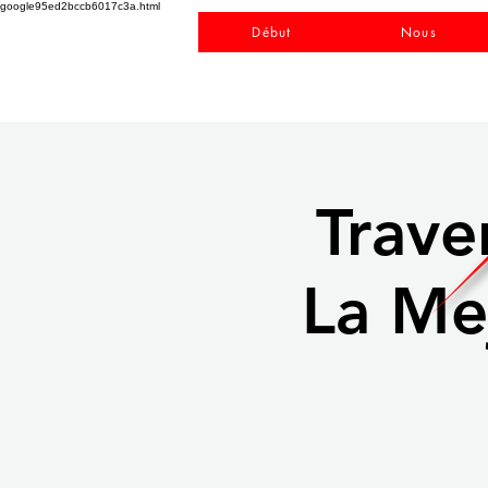
google95ed2bccb6017c3a.html
Début
Nous
Trave
La Mej