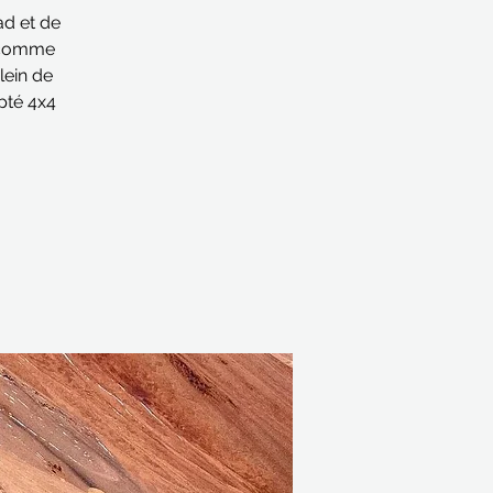
ad et de
e comme
lein de
apté 4x4