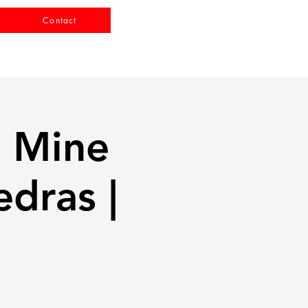
Contact
s Mine
edras |